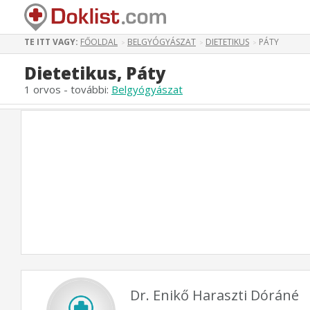
TE ITT VAGY:
FŐOLDAL
BELGYÓGYÁSZAT
DIETETIKUS
PÁTY
>
>
>
Dietetikus, Páty
1 orvos - további:
Belgyógyászat
Dr. Enikő Haraszti Dóráné