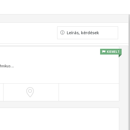
Leírás, kérdések
KIEMELT
hnikus
...