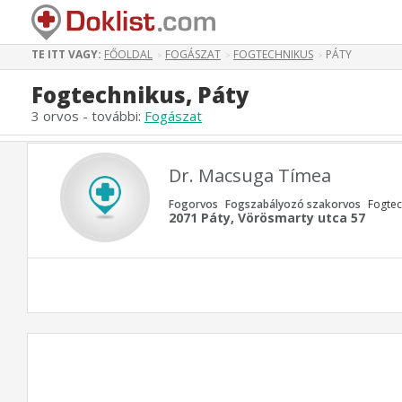
TE ITT VAGY:
FŐOLDAL
FOGÁSZAT
FOGTECHNIKUS
PÁTY
>
>
>
Fogtechnikus, Páty
3 orvos - további:
Fogászat
Dr. Macsuga Tímea
Fogorvos
Fogszabályozó szakorvos
Fogtec
2071 Páty, Vörösmarty utca 57