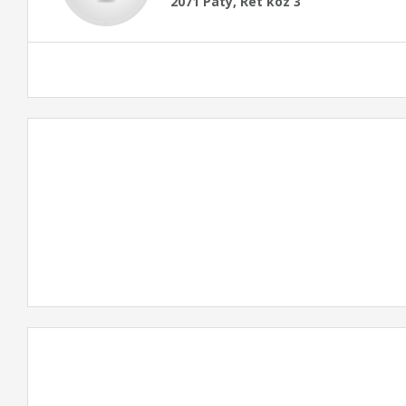
2071 Páty, Rét köz 3